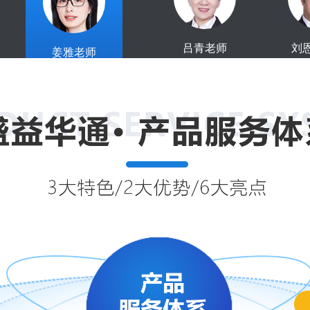
吕青老师
刘
姜雅老师